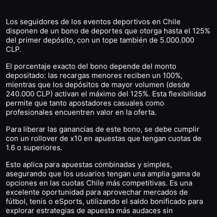
Los seguidores de los eventos deportivos en Chile
disponen de un bono de deportes que otorga hasta el 125%
del primer depósito, con un tope también de 5.000.000
CLP.
El porcentaje exacto del bono depende del monto
depositado: las recargas menores reciben un 100%,
mientras que los depósitos de mayor volumen (desde
240.000 CLP) activan el máximo del 125%. Esta flexibilidad
permite que tanto apostadores casuales como
profesionales encuentren valor en la oferta.
Para liberar las ganancias de este bono, se debe cumplir
con un rollover de x10 en apuestas que tengan cuotas de
1.6 o superiores.
Esto aplica para apuestas combinadas y simples,
asegurando que los usuarios tengan una amplia gama de
opciones en las cuotas Chile más competitivas. Es una
excelente oportunidad para aprovechar mercados de
fútbol, tenis o eSports, utilizando el saldo bonificado para
explorar estrategias de apuesta más audaces sin