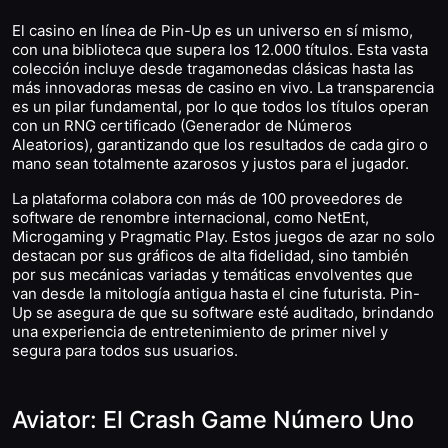
El casino en línea de Pin-Up es un universo en sí mismo,
con una biblioteca que supera los 12.000 títulos. Esta vasta
colección incluye desde tragamonedas clásicas hasta las
más innovadoras mesas de casino en vivo. La transparencia
es un pilar fundamental, por lo que todos los títulos operan
con un RNG certificado (Generador de Números
Aleatorios), garantizando que los resultados de cada giro o
mano sean totalmente azarosos y justos para el jugador.
La plataforma colabora con más de 100 proveedores de
software de renombre internacional, como NetEnt,
Microgaming y Pragmatic Play. Estos juegos de azar no solo
destacan por sus gráficos de alta fidelidad, sino también
por sus mecánicas variadas y temáticas envolventes que
van desde la mitología antigua hasta el cine futurista. Pin-
Up se asegura de que su software esté auditado, brindando
una experiencia de entretenimiento de primer nivel y
segura para todos sus usuarios.
Aviator: El Crash Game Número Uno