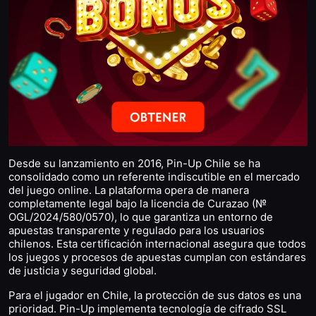
Desde su lanzamiento en 2016, Pin-Up Chile se ha
consolidado como un referente indiscutible en el mercado
del juego online. La plataforma opera de manera
completamente legal bajo la licencia de Curazao (№
OGL/2024/580/0570), lo que garantiza un entorno de
apuestas transparente y regulado para los usuarios
chilenos. Esta certificación internacional asegura que todos
los juegos y procesos de apuestas cumplan con estándares
de justicia y seguridad global.
Para el jugador en Chile, la protección de sus datos es una
prioridad. Pin-Up implementa tecnología de cifrado SSL