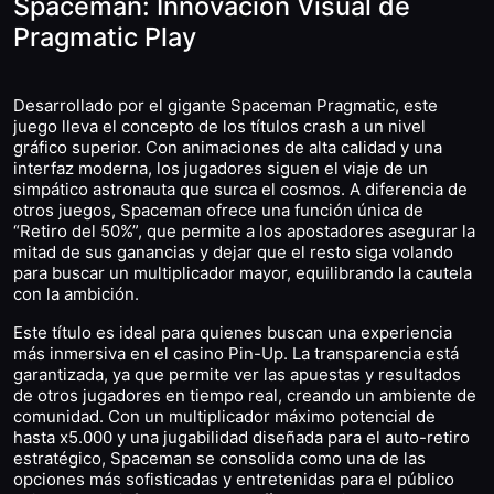
Spaceman: Innovación Visual de
Pragmatic Play
Desarrollado por el gigante Spaceman Pragmatic, este
juego lleva el concepto de los títulos crash a un nivel
gráfico superior. Con animaciones de alta calidad y una
interfaz moderna, los jugadores siguen el viaje de un
simpático astronauta que surca el cosmos. A diferencia de
otros juegos, Spaceman ofrece una función única de
“Retiro del 50%”, que permite a los apostadores asegurar la
mitad de sus ganancias y dejar que el resto siga volando
para buscar un multiplicador mayor, equilibrando la cautela
con la ambición.
Este título es ideal para quienes buscan una experiencia
más inmersiva en el casino Pin-Up. La transparencia está
garantizada, ya que permite ver las apuestas y resultados
de otros jugadores en tiempo real, creando un ambiente de
comunidad. Con un multiplicador máximo potencial de
hasta x5.000 y una jugabilidad diseñada para el auto-retiro
estratégico, Spaceman se consolida como una de las
opciones más sofisticadas y entretenidas para el público