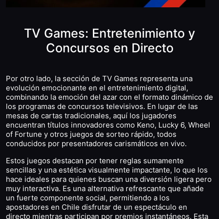
TV Games: Entretenimiento y
Concursos en Directo
Por otro lado, la sección de TV Games representa una
evolución emocionante en el entretenimiento digital,
combinando la emoción del azar con el formato dinámico de
los programas de concursos televisivos. En lugar de las
mesas de cartas tradicionales, aquí los jugadores
encuentran títulos innovadores como Keno, Lucky 6, Wheel
of Fortune y otros juegos de sorteo rápido, todos
conducidos por presentadores carismáticos en vivo.
Estos juegos destacan por tener reglas sumamente
sencillas y una estética visualmente impactante, lo que los
hace ideales para quienes buscan una diversión ligera pero
muy interactiva. Es una alternativa refrescante que añade
un fuerte componente social, permitiendo a los
apostadores en Chile disfrutar de un espectáculo en
directo mientras participan por premios instantáneos. Esta