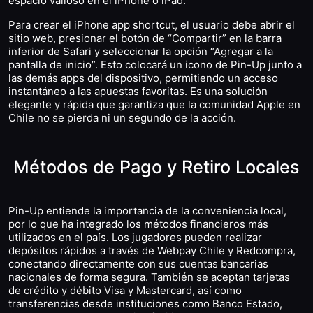
espacio valioso en el iPhone o iPad.
Para crear el iPhone app shortcut, el usuario debe abrir el
sitio web, presionar el botón de “Compartir” en la barra
inferior de Safari y seleccionar la opción “Agregar a la
pantalla de inicio”. Esto colocará un icono de Pin-Up junto a
las demás apps del dispositivo, permitiendo un acceso
instantáneo a las apuestas favoritas. Es una solución
elegante y rápida que garantiza que la comunidad Apple en
Chile no se pierda ni un segundo de la acción.
Métodos de Pago y Retiro Locales
Pin-Up entiende la importancia de la conveniencia local,
por lo que ha integrado los métodos financieros más
utilizados en el país. Los jugadores pueden realizar
depósitos rápidos a través de Webpay Chile y Redcompra,
conectando directamente con sus cuentas bancarias
nacionales de forma segura. También se aceptan tarjetas
de crédito y débito Visa y Mastercard, así como
transferencias desde instituciones como Banco Estado,