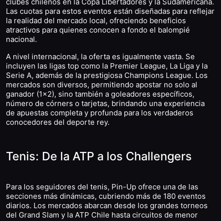
clubes chilenos en la Copa Libertadores y la Sudamericana.
Las cuotas para estos eventos están diseñadas para reflejar
la realidad del mercado local, ofreciendo beneficios
atractivos para quienes conocen a fondo el balompié
nacional.
A nivel internacional, la oferta es igualmente vasta. Se
incluyen las ligas top como la Premier League, La Liga y la
Serie A, además de la prestigiosa Champions League. Los
mercados son diversos, permitiendo apostar no solo al
ganador (1×2), sino también a goleadores específicos,
número de córners o tarjetas, brindando una experiencia
de apuestas completa y profunda para los verdaderos
conocedores del deporte rey.
Tenis: De la ATP a los Challengers
Para los seguidores del tenis, Pin-Up ofrece una de las
secciones más dinámicas, cubriendo más de 180 eventos
diarios. Los mercados abarcan desde los grandes torneos
del Grand Slam y la ATP Chile hasta circuitos de menor