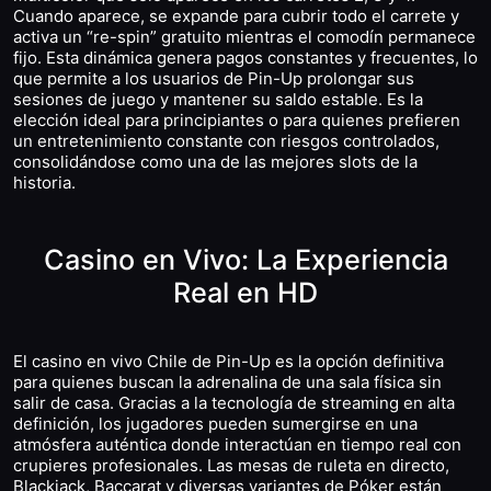
Cuando aparece, se expande para cubrir todo el carrete y
activa un “re-spin” gratuito mientras el comodín permanece
fijo. Esta dinámica genera pagos constantes y frecuentes, lo
que permite a los usuarios de Pin-Up prolongar sus
sesiones de juego y mantener su saldo estable. Es la
elección ideal para principiantes o para quienes prefieren
un entretenimiento constante con riesgos controlados,
consolidándose como una de las mejores slots de la
historia.
Casino en Vivo: La Experiencia
Real en HD
El casino en vivo Chile de Pin-Up es la opción definitiva
para quienes buscan la adrenalina de una sala física sin
salir de casa. Gracias a la tecnología de streaming en alta
definición, los jugadores pueden sumergirse en una
atmósfera auténtica donde interactúan en tiempo real con
crupieres profesionales. Las mesas de ruleta en directo,
Blackjack, Baccarat y diversas variantes de Póker están