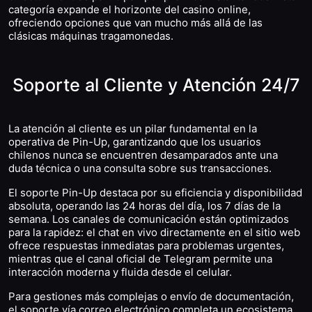
categoría expande el horizonte del casino online,
ofreciendo opciones que van mucho más allá de las
clásicas máquinas tragamonedas.
Soporte al Cliente y Atención 24/7
La atención al cliente es un pilar fundamental en la
operativa de Pin-Up, garantizando que los usuarios
chilenos nunca se encuentren desamparados ante una
duda técnica o una consulta sobre sus transacciones.
El soporte Pin-Up destaca por su eficiencia y disponibilidad
absoluta, operando las 24 horas del día, los 7 días de la
semana. Los canales de comunicación están optimizados
para la rapidez: el chat en vivo directamente en el sitio web
ofrece respuestas inmediatas para problemas urgentes,
mientras que el canal oficial de Telegram permite una
interacción moderna y fluida desde el celular.
Para gestiones más complejas o envío de documentación,
el soporte vía correo electrónico completa un ecosistema