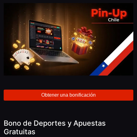
Obtener una bonificación
Bono de Deportes y Apuestas
Gratuitas