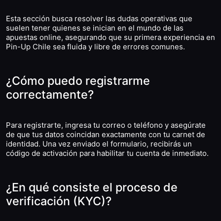
Esta sección busca resolver las dudas operativas que
suelen tener quienes se inician en el mundo de las
apuestas online, asegurando que su primera experiencia en
Pin-Up Chile sea fluida y libre de errores comunes.
¿Cómo puedo registrarme
correctamente?
Para registrarte, ingresa tu correo o teléfono y asegúrate
de que tus datos coincidan exactamente con tu carnet de
identidad. Una vez enviado el formulario, recibirás un
código de activación para habilitar tu cuenta de inmediato.
¿En qué consiste el proceso de
verificación (KYC)?