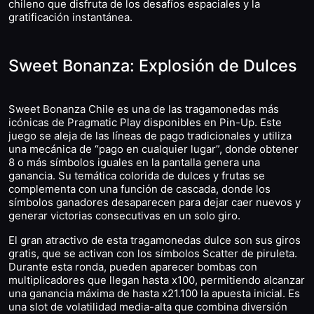
chileno que disfruta de los desafíos espaciales y la
gratificación instantánea.
Sweet Bonanza: Explosión de Dulces
Sweet Bonanza Chile es una de las tragamonedas más
icónicas de Pragmatic Play disponibles en Pin-Up. Este
juego se aleja de las líneas de pago tradicionales y utiliza
una mecánica de “pago en cualquier lugar”, donde obtener
8 o más símbolos iguales en la pantalla genera una
ganancia. Su temática colorida de dulces y frutas se
complementa con una función de cascada, donde los
símbolos ganadores desaparecen para dejar caer nuevos y
generar victorias consecutivas en un solo giro.
El gran atractivo de esta tragamonedas dulce son sus giros
gratis, que se activan con los símbolos Scatter de piruleta.
Durante esta ronda, pueden aparecer bombas con
multiplicadores que llegan hasta x100, permitiendo alcanzar
una ganancia máxima de hasta x21.100 la apuesta inicial. Es
una slot de volatilidad media-alta que combina diversión